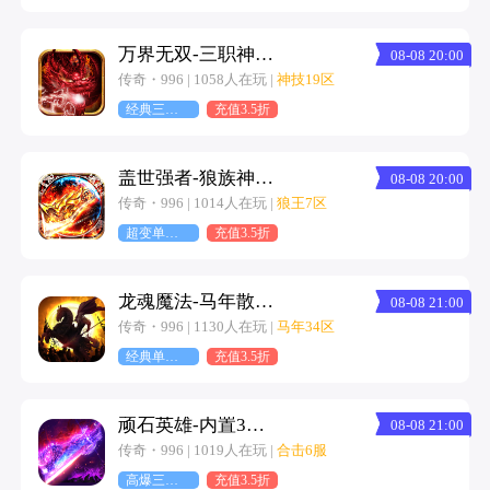
万界无双-三职神技觉醒割草
08-08 20:00
传奇・996 | 1058人在玩 |
神技19区
经典三职业
充值3.5折
盖世强者-狼族神兵爽爽爆
08-08 20:00
传奇・996 | 1014人在玩 |
狼王7区
超变单职业
充值3.5折
龙魂魔法-马年散人专属
08-08 21:00
传奇・996 | 1130人在玩 |
马年34区
经典单职业
充值3.5折
顽石英雄-内置3折复古合击天天648
08-08 21:00
传奇・996 | 1019人在玩 |
合击6服
高爆三职业
充值3.5折