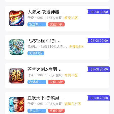
大屠龙-攻速神器无限刀
08-08 20:00
传奇・996 | 1268人在玩 |
超变30区
攻速单职业
充值3.5折
无尽征程-0.1折每天送6480代金卷-混服
08-08 20:00
免费版・仙侠 | 1041人在玩 |
免费版8区
充值0.1折
苍穹之剑2-穹羽神爆攻速
08-08 20:00
传奇・996 | 1027人在玩 |
穹羽24区
高爆单职业
充值3.5折
血饮天下-赤溟游兵爆爆杀
08-08 20:00
传奇・996 | 1078人在玩 |
游骑兵24区
复古单职业
充值3.5折