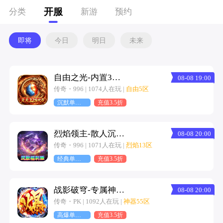
开服
分类
新游
预约
即将
今日
明日
未来
自由之光-内置3折天天328代币免费版
08-08 19:00
传奇・996 | 1074人在玩 |
自由5区
沉默单职业
充值3.5折
烈焰领主-散人沉默福利版
08-08 20:00
传奇・996 | 1071人在玩 |
烈焰13区
经典单职业
充值3.5折
战影破穹-专属神器大陆
08-08 20:00
传奇・PK | 1092人在玩 |
神器55区
高爆单职业
充值3.5折