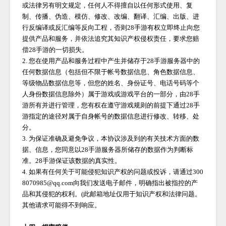
或法律另有明文规定，任何人不得擅自以任何形式使用、复
制、传播、伪造、模仿、修改、改编、翻译、汇编、出版、进
行反编译或反汇编等反向工程，否则
28手游
有权立即终止向您
提供产品和服务，并依法追究其知识产权侵权责任，要求您赔
偿
28手游
的一切损失。
2. 您在使用产品和服务过程中产生并储存于
28手游
服务器中的
任何数据信息（包括但不限于帐号数据信息、角色数据信息、
等级物品数据信息等，但您的姓名、身份证号、电话号码等个
人身份数据信息除外）属于游戏或游戏平台的一部分，由
28手
游
所有并进行管理，您有权在遵守游戏规则的前提下通过
28手
游
指定的途径对属于自身帐号的数据信息进行修改、转移、处
分。
3. 为保证准确及避免争议，本协议涉及到的有关技术方面的数
据、信息，您同意以
28手游
服务器所储存的数据作为判断标
准。
28手游
保证该数据的真实性。
4. 如果有任何关于可能侵犯知识产权的问题或投诉，请通过300
8070985@qq.com向我们发送电子邮件，明确指出被指控的产
品和其侵犯的权利。(此邮箱地址仅用于知识产权和法律问题。
其他请求可能得不到响应。