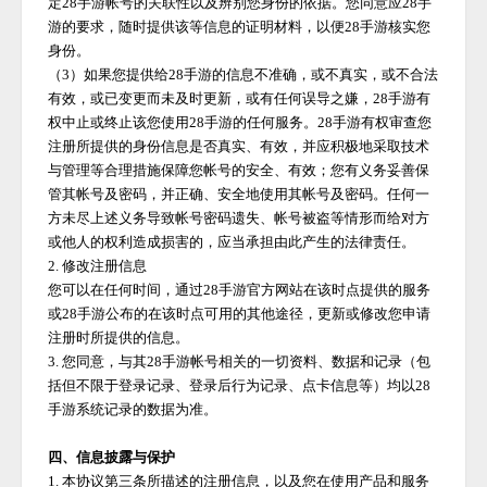
定
28手游
帐号的关联性以及辨别您身份的依据。您同意应
28手
游
的要求，随时提供该等信息的证明材料，以便
28手游
核实您
身份。
（
3）如果您提供给
28手游
的信息不准确，或不真实，或不合法
有效，或已变更而未及时更新，或有任何误导之嫌，
28手游
有
权中止或终止该您使用
28手游
的任何服务。
28手游
有权审查您
注册所提供的身份信息是否真实、有效，并应积极地采取技术
与管理等合理措施保障您帐号的安全、有效；您有义务妥善保
管其帐号及密码，并正确、安全地使用其帐号及密码。任何一
方未尽上述义务导致帐号密码遗失、帐号被盗等情形而给对方
或他人的权利造成损害的，应当承担由此产生的法律责任。
2. 修改注册信息
您可以在任何时间，通过
28手游
官方网站在该时点提供的服务
或
28手游
公布的在该时点可用的其他途径，更新或修改您申请
注册时所提供的信息。
3. 您同意，与其
28手游
帐号相关的一切资料、数据和记录（包
括但不限于登录记录、登录后行为记录、点卡信息等）均以
28
手游
系统记录的数据为准。
四、信息披露与保护
1. 本协议第三条所描述的注册信息，以及您在使用产品和服务