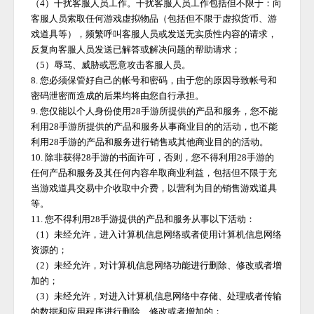
（
4）干扰客服人员工作。干扰客服人员工作包括但不限于：向
客服人员索取任何游戏虚拟物品（包括但不限于虚拟货币、游
戏道具等），频繁呼叫客服人员或发送无实质性内容的请求，
反复向客服人员发送已解答或解决问题的帮助请求；
（
5）辱骂、威胁或恶意攻击客服人员。
8. 您必须保管好自己的帐号和密码，由于您的原因导致帐号和
密码泄密而造成的后果均将由您自行承担。
9. 您仅能以个人身份使用
28手游
所提供的产品和服务，您不能
利用
28手游
所提供的产品和服务从事商业目的的活动，也不能
利用
28手游
的产品和服务进行销售或其他商业目的的活动。
10. 除非获得
28手游
的书面许可，否则，您不得利用
28手游
的
任何产品和服务及其任何内容牟取商业利益，包括但不限于充
当游戏道具交易中介收取中介费，以营利为目的销售游戏道具
等。
11. 您不得利用
28手游
提供的产品和服务从事以下活动：
（
1）未经允许，进入计算机信息网络或者使用计算机信息网络
资源的；
（
2）未经允许，对计算机信息网络功能进行删除、修改或者增
加的；
（
3）未经允许，对进入计算机信息网络中存储、处理或者传输
的数据和应用程序进行删除、修改或者增加的；