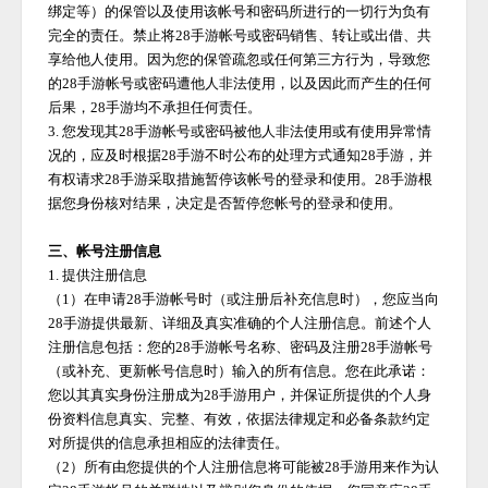
绑定等）的保管以及使用该帐号和密码所进行的一切行为负有
完全的责任。禁止将
28手游
帐号或密码销售、转让或出借、共
享给他人使用。因为您的保管疏忽或任何第三方行为，导致您
的
28手游
帐号或密码遭他人非法使用，以及因此而产生的任何
后果，
28手游
均不承担任何责任。
3. 您发现其
28手游
帐号或密码被他人非法使用或有使用异常情
况的，应及时根据
28手游
不时公布的处理方式通知
28手游
，并
有权请求
28手游
采取措施暂停该帐号的登录和使用。
28手游
根
据您身份核对结果，决定是否暂停您帐号的登录和使用。
三、帐号注册信息
1. 提供注册信息
（
1）在申请
28手游
帐号时（或注册后补充信息时），您应当向
28手游
提供最新、详细及真实准确的个人注册信息。前述个人
注册信息包括：您的
28手游
帐号名称、密码及注册
28手游
帐号
（或补充、更新帐号信息时）输入的所有信息。您在此承诺：
您以其真实身份注册成为
28手游
用户，并保证所提供的个人身
份资料信息真实、完整、有效，依据法律规定和必备条款约定
对所提供的信息承担相应的法律责任。
（
2）所有由您提供的个人注册信息将可能被
28手游
用来作为认