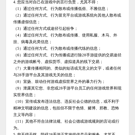
4. 您应当对自己在游戏中的言行负责，尤其不得：
（
1）通过任何方式、行为散布或传播低俗、不雅信息；
（
2）通过任何方式、行为冒充平台或游戏系统向其他人散布或
传播虚假信息；
（
3）通过任何方式或途径引起纷争；
（
4）通过任何方式、行为散布或传播、使用私服、木马、外
挂、病毒及此类信息；
（
5）通过任何方式、行为散布或传播代练的信息；
（
6）通过任何方式、行为传播或进行除
28手游
提供的交易途径
之外的游戏帐号、虚拟货币、虚拟道具的线下交易；
（
7）大量传播相同的、类似的短语或无意义的文字，或者任何
与
28手游
平台及其游戏无关的信息；
（
8）宣扬、鼓动任何游戏虚拟世界之外的暴力行为；
（
9）泄露其它您、非您或
28手游
平台员工的任何游戏世界和现
实世界信息；
（
10）宣传或发布违法信息、违反社会公德的信息，或不利于
精神文明建设的信息，包括但不限于色情、赌博、邪教、恐怖
主义等内容；
（
11）其他不符合法律法规、社会公德或游戏规则的言论或行
为。
5. 您不得干扰、阻碍
28手游
正常地提供产品和服务，尤其不