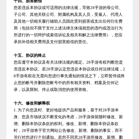
十四、损害赔偿
您若违反本协议或可适用的法律法规，导致
28手游
的母公司、
子公司、其他关联公司、附属机构及其人员，受雇人、代理人
及其他一切相关履行辅助人员因此受到损害或支出任何衍生费
用（包括但不限于支付上述法律主体须就您的违约或违法行为
所进行的一切辩护或索偿诉讼及相关和解之法律费用），您应
承担补偿相关费用及支付损害赔偿的责任。
十五、协议的终止
您应遵守本协议及有关法律法规的规定。
28手游
有权判断您是
否违反本协议。若
28手游
认定您违反本协议或任何法律法规，
2
8手游
有权在无需向您进行事先通知的情况之下，立即暂停或终
止您的帐号并删除您帐号中的所有相关资料、档案及任何记
录，以及限制、停止或取消您的使用资格。
十六、修改和解释权
1. 为了向您及时、更好地提供产品和服务，基于对
28手游
本
身、您及市场状况不断变化的考虑，
28手游
保留随时修改、新
增、删除本协议条款的权利。修改、新增、删除本协议条款
时，
28手游
将于官方网站公告修改、新增、删除的事实，而不
另行对您进行个别通知。若您不同意
28手游
所修改、新增、删