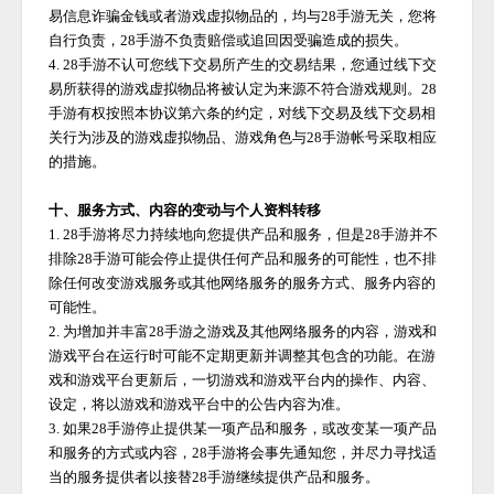
易信息诈骗金钱或者游戏虚拟物品的，均与
28手游
无关，您将
自行负责，
28手游
不负责赔偿或追回因受骗造成的损失。
4.
28手游
不认可您线下交易所产生的交易结果，您通过线下交
易所获得的游戏虚拟物品将被认定为来源不符合游戏规则。
28
手游
有权按照本协议第六条的约定，对线下交易及线下交易相
关行为涉及的游戏虚拟物品、游戏角色与
28手游
帐号采取相应
的措施。
十、服务方式、内容的变动与个人资料转移
1.
28手游
将尽力持续地向您提供产品和服务，但是
28手游
并不
排除
28手游
可能会停止提供任何产品和服务的可能性，也不排
除任何改变游戏服务或其他网络服务的服务方式、服务内容的
可能性。
2. 为增加并丰富
28手游
之游戏及其他网络服务的内容，游戏和
游戏平台在运行时可能不定期更新并调整其包含的功能。在游
戏和游戏平台更新后，一切游戏和游戏平台内的操作、内容、
设定，将以游戏和游戏平台中的公告内容为准。
3. 如果
28手游
停止提供某一项产品和服务，或改变某一项产品
和服务的方式或内容，
28手游
将会事先通知您，并尽力寻找适
当的服务提供者以接替
28手游
继续提供产品和服务。