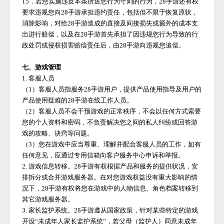
15．若您实施违反本条所述您行为守则的行为，
28手游
还有权
要求违规您向
28手游
承担违约责任，包括但不限于恢复原状，
消除影响，对给
28手游
造成的直接及间接损失或额外的成本支
出进行赔偿，以及在
28手游
首先承担了因违规您行为导致的行
政处罚或侵权损害赔偿责任后，由
28手游
向违规您追偿。
七、游戏管理
1. 客服人员
（
1）客服人员指服务
28手游
用户，提供产品使用指导及用户的
产品使用疑难的
28手游
在线工作人员。
（
2）客服人员不会干预游戏的正常秩序，不会以任何方式索要
您的个人资料和密码，不负责解决您之间的私人纠纷或回答游
戏的攻略、诀窍等问题。
（
3）您在游戏中应当尊重、理解并配合客服人员的工作，如有
任何意见，应通过专用信箱向客户服务中心申诉和举报。
2. 游戏信息转移。
28手游
有权根据产品和服务的提供状况，安
排拆分或合并游戏服务器。在对您游戏权益没有重大影响的情
况下，
28手游
有权将您在游戏中的人物信息、角色档案转移到
其它游戏服务器。
3. 家长监护系统。
28手游
遵从国家政策，针对某些特定的游戏
开设
“未成年人家长监护系统”，若父母（监护人）同意未成年