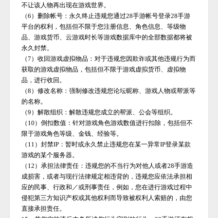
不让该人物再出现在游戏世界。
（
6）删除帐号：永久终止违规您通过
28手游
帐号登录
28手游
平台的权利，包括但不限于您注册信息、角色信息、等级物
品、游戏货币、云游戏时长等游戏数据库中的全部数据都将被
永久封禁。
（
7）收回游戏虚拟物品：对于违规您因欺诈或其他违规行为而
获取的游戏虚拟物品，包括但不限于游戏虚拟货币、虚拟物
品，进行收回。
（
8）修改名称：强制修改违规您论坛昵称、游戏人物或帮派等
的名称。
（
9）解散组织：解散违规您成立的帮派、公会等组织。
（
10）倒扣数值：针对游戏角色游戏数值进行扣除，包括但不
限于游戏角色等级、金钱、经验等。
（
11）封禁IP：暂时或永久禁止违规您在某一异常IP登录某款
游戏的某个服务器。
（
12）承担法律责任：违规您的不当行为对他人或者
28手游
造
成损害，或者与现行法律规定相违背的，违规您应依法承担相
应的民事、行政和／或刑事责任，例如，您在进行游戏过程中
侵犯第三方知识产权或其他权利而导致被权利人索赔的，由您
直接承担责任。