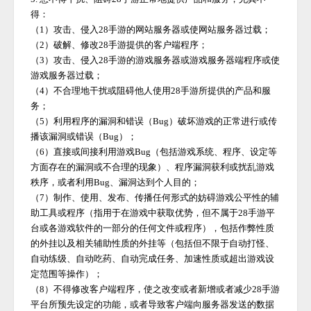
得：
（
1）攻击、侵入
28手游
的网站服务器或使网站服务器过载；
（
2）破解、修改
28手游
提供的客户端程序；
（
3）攻击、侵入
28手游
的游戏服务器或游戏服务器端程序或使
游戏服务器过载；
（
4）不合理地干扰或阻碍他人使用
28手游
所提供的产品和服
务；
（
5）利用程序的漏洞和错误（Bug）破坏游戏的正常进行或传
播该漏洞或错误（Bug）；
（
6）直接或间接利用游戏Bug（包括游戏系统、程序、设定等
方面存在的漏洞或不合理的现象）、程序漏洞获利或扰乱游戏
秩序，或者利用Bug、漏洞达到个人目的；
（
7）制作、使用、发布、传播任何形式的妨碍游戏公平性的辅
助工具或程序（指用于在游戏中获取优势，但不属于
28手游
平
台或各游戏软件的一部分的任何文件或程序），包括作弊性质
的外挂以及相关辅助性质的外挂等（包括但不限于自动打怪、
自动练级、自动吃药、自动完成任务、加速性质或超出游戏设
定范围等操作）；
（
8）不得修改客户端程序，使之改变或者新增或者减少
28手游
平台所预先设定的功能，或者导致客户端向服务器发送的数据