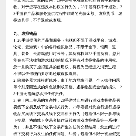
等支付渠道产生的费用，
28手游
有权在返还您的资费中直接扣
收。对于您存在违反本协议的行为的，
28手游
有权不予退款。
2
8手游
在产品和服务提供过程中赠送的充值金额、虚拟货币、虚
拟道具等，不予退款或变现。
九、虚拟物品
1.
28手游
提供的产品和服务（包括但不限于游戏平台、游戏、
论坛、云游戏）中的各种虚拟物品，不限于金币、银两、道
具、装备、云游戏使用时长等，其所有权归
28手游
所有。您只
能在合乎法律和游戏规则的情况下拥有对虚拟物品的使用权。
您一旦购买了虚拟道具的使用权，将视为已经进入消费过程，
不得以任何理由要求退还该虚拟道具。
2. 除服务器大规模断线外，由于地方网络问题、个人操作问题
等个别原因造成的角色被删或回档、虚拟物品或金钱的损失，
2
8手游
无需向您承担任何责任。
3. 鉴于网上交易的复杂性，
28手游
禁止您进行游戏虚拟物品买
卖线下交易及线下交易相关行为。
28手游
反对您自行进行虚拟
物品买卖线下交易及线下交易相关行为（包括但不限于参与线
下交易、协助线下交易者操作及转移游戏虚拟物品等一系列行
为），并且不保护线下交易产生的任何交易结果，您之间进行
线下交易行为发生的任何问题、纠纷，包括但不限于被虚假交