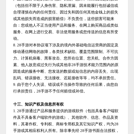
（包括但不限于人身伤害、隐私泄漏、因未能履行包括诚信或
合理谨慎在内的任何责任、因过失和因任何其他金钱上的损失
或其他损失而造成的损害赔偿）不负责任，这些损害可能来
自：您或他人不正当使用产品和服务、在网上购买商品或类似
服务、在网上进行交易、非法使用服务或您传送的信息有所变
动。
8.
28手游
对本协议项下涉及的境内外基础电信运营商的固定及
移动通信网络的故障，各类技术缺陷、覆盖范围限制、不可抗
力、计算机病毒、黑客攻击、您所在位置、您关机、合作方因
素、他人故意或过失行为或其他非
28手游
技术能力范围内的原
因造成的服务中断、您发送的数据或短信息的内容丢失、出现
乱码、错误接收、无法接收、迟延接收等等，均不承担责任。
9. 由于您个人失误、错误或不当操作导致的任何后果，由您自
行承担责任，
28手游
不予任何赔偿或补偿。
十三、知识产权及信息所有权
1.
28手游
通过产品和服务提供的游戏软件（包括具备客户端软
件及不具备客户端软件的游戏）、其他软件、信息、作品及资
料，其著作权、专利权、商标专用权及其它知识产权，均为
28
手游
或其相应权利人所有。除非事先经
28手游
书面合法授权，