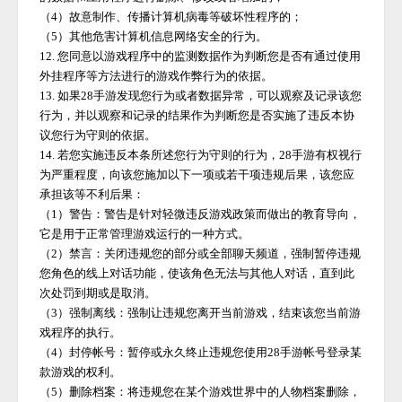
（
4）故意制作、传播计算机病毒等破坏性程序的；
（
5）其他危害计算机信息网络安全的行为。
12. 您同意以游戏程序中的监测数据作为判断您是否有通过使用
外挂程序等方法进行的游戏作弊行为的依据。
13. 如果
28手游
发现您行为或者数据异常，可以观察及记录该您
行为，并以观察和记录的结果作为判断您是否实施了违反本协
议您行为守则的依据。
14. 若您实施违反本条所述您行为守则的行为，
28手游
有权视行
为严重程度，向该您施加以下一项或若干项违规后果，该您应
承担该等不利后果：
（
1）警告：警告是针对轻微违反游戏政策而做出的教育导向，
它是用于正常管理游戏运行的一种方式。
（
2）禁言：关闭违规您的部分或全部聊天频道，强制暂停违规
您角色的线上对话功能，使该角色无法与其他人对话，直到此
次处罚到期或是取消。
（
3）强制离线：强制让违规您离开当前游戏，结束该您当前游
戏程序的执行。
（
4）封停帐号：暂停或永久终止违规您使用
28手游
帐号登录某
款游戏的权利。
（
5）删除档案：将违规您在某个游戏世界中的人物档案删除，