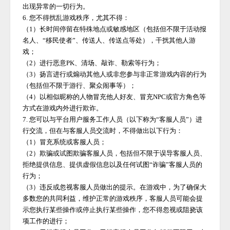
出现异常的一切行为。
6. 您不得扰乱游戏秩序，尤其不得：
（
1）长时间停留在特殊地点或敏感地区（包括但不限于活动报
名人、“移民使者”、传送人、传送点等处），干扰其他人游
戏；
（
2）进行恶意PK、清场、敲诈、勒索等行为；
（
3）扬言进行或煽动其他人或非您参与非正常游戏内容的行为
（包括但不限于游行、聚众闹事等）；
（
4）以相似昵称的人物冒充他人好友、冒充NPC或官方角色等
方式在游戏内外进行欺诈。
7. 您可以与平台用户服务工作人员（以下称为“客服人员”）进
行交流，但在与客服人员交流时，不得做出以下行为：
（
1）冒充系统或客服人员；
（
2）欺骗或试图欺骗客服人员，包括但不限于误导客服人员、
拒绝提供信息、提供虚假信息以及任何试图“诈骗”客服人员的
行为；
（
3）违反或忽视客服人员做出的提示。在游戏中，为了确保大
多数您的共同利益，维护正常的游戏秩序，客服人员可能会提
示您执行某些操作或停止执行某些操作，您不得忽视或阻挠该
项工作的进行；