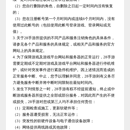
（
2）您自行删除的角色，自删除之日起一定时间内没有恢复
的；
（
3）您在注册帐号第一个月时间内或连续6个月时间内，没有
使用过此帐号的（包括使用此帐号登录游戏、登录网站或充
值）。
3. 关于
28手游
所提供的不同产品和服务注销角色的具体条件，
请参见各个产品和服务的具体规定，或相关产品和服务的官方
网站上的具体规定。
4. 为了保障游戏及游戏平台网站和服务器的正常运行，
28手游
需要定期或不定期对游戏及游戏平台网站和服务器进行停机维
护，或针对突发事件进行紧急停机维护。因上述情况而造成的
正常服务中断、中止，您予以理解并同意，
28手游
则有义务尽
力避免服务中断并将中断时间限制在最短时间内。
5. 发生下列情形之一时，
28手游
有权不经提前通知，终止或中
断游戏服务器所提供之全部或部分服务，对因此而产生的不便
或损失，
28手游
对您或第三人均不承担任何责任：
（
1）定期检查或施工，更新软硬件等；
（
2）服务器遭受损害，无法正常运作；
（
3）突发性的软硬件设备与电子通信设备故障；
（
4）网络提供商线路或其他故障；