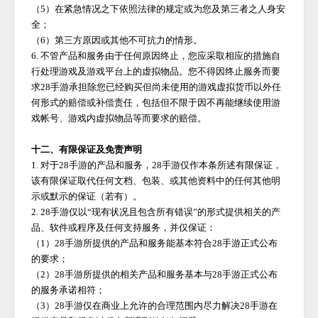
（
5）在紧急情况之下依照法律的规定或为您及第三者之人身安
全；
（
6）第三方原因或其他不可抗力的情形。
6. 不管产品和服务由于任何原因终止，您应采取相应的措施自
行处理游戏及游戏平台上的虚拟物品。您不得因终止服务而要
求
28手游
承担除您已经购买但尚未使用的游戏虚拟货币以外任
何形式的赔偿或补偿责任，包括但不限于因不再能继续使用游
戏帐号、游戏内虚拟物品等而要求的赔偿。
十二、有限保证及免责声明
1. 对于
28手游
的产品和服务，
28手游
仅作本条所述有限保证，
该有限保证取代任何文档、包装、或其他资料中的任何其他明
示或默示的保证（若有）。
2.
28手游
仅以
“现有状况且包含所有错误”的形式提供相关的产
品、软件或程序及任何支持服务，并仅保证：
（
1）
28手游
所提供的产品和服务能基本符合
28手游
正式公布
的要求；
（
2）
28手游
所提供的相关产品和服务基本与
28手游
正式公布
的服务承诺相符；
（
3）
28手游
仅在商业上允许的合理范围内尽力解决
28手游
在