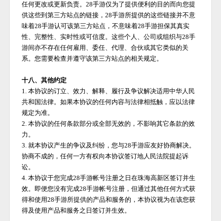
任何更改或更新负责。
28手游
仅为了提供便利的目的而向您提
供这些到第三方站点的链接，
28手游
所提供的这些链接并不意
味着
28手游
认可该第三方站点，不意味着
28手游
担保其真实
性、完整性、实时性或可信度。这些个人、公司或组织与
28手
游
间亦不存在任何雇用、委任、代理、合伙或其它类似的关
系。您需要检查并遵守该第三方站点的相关规定。
十八、其他约定
1. 本协议的订立、效力、解释、履行及争议解决适用中华人民
共和国法律。如果本协议的任何内容与法律相抵触，应以法律
规定为准。
2. 本协议的任何条款部分或全部无效的，不影响其它条款的效
力。
3. 就本协议产生的争议及纠纷，您与
28手游
应友好协商解决。
协商不成的，任何一方有权向本协议签订地人民法院提起诉
讼。
4. 本协议于您完成
28手游
帐号注册之日在珠海高新区签订并生
效。即便您没有完成
28手游
帐号注册，但通过其他任何方式获
得和使用
28手游
所提供的产品和服务的，本协议视为在该您获
得及使用产品和服务之日签订并生效。