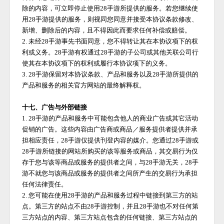
除的内容，可立即停止使用
28手游
所提供的服务。若您继续使
用
28手游
提供的服务，则视同您同意并接受本协议条款修改、
新增、删除后的内容，且不得因此而要求任何补偿或赔偿。
2. 未经
28手游
事先书面同意，您不得转让其在本协议项下的权
利或义务。
28手游
有权通过
28手游
的子公司或其他关联公司行
使其在本协议项下的权利或履行本协议项下的义务。
3.
28手游
保留对本协议条款、产品和服务以及
28手游
所提供的
产品和服务的相关官方网站的最终解释权。
十七、广告与外部链接
1.
28手游
的产品和服务中可能包含他人的商业广告或其它活动
促销的广告。这些内容由广告商或商品／服务提供者提供并承
担相应责任，
28手游
仅提供刊登内容的媒介。您通过
28手游
或
28手游
所链接的网站所购买的该等服务或商品，其交易行为仅
存于您与该等商品或服务的提供者之间，与
28手游
无关，
28手
游
不就您与该商品或服务的提供者之间所产生的交易行为承担
任何法律责任。
2. 您可能在使用
28手游
的产品和服务过程中链接到第三方的站
点。第三方的站点不由
28手游
控制，并且
28手游
也不对任何第
三方站点的内容、第三方站点包含的任何链接、第三方站点的