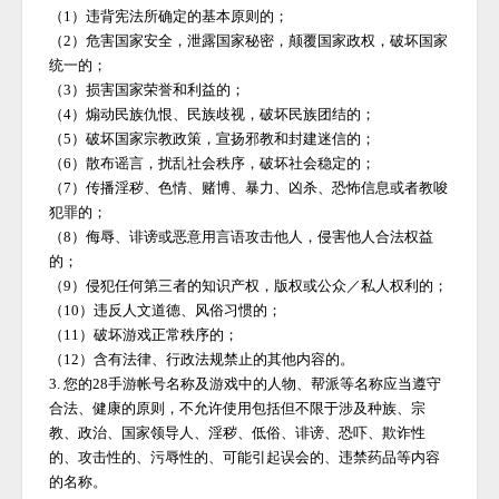
（
1）违背宪法所确定的基本原则的；
（
2）危害国家安全，泄露国家秘密，颠覆国家政权，破坏国家
统一的；
（
3）损害国家荣誉和利益的；
（
4）煽动民族仇恨、民族歧视，破坏民族团结的；
（
5）破坏国家宗教政策，宣扬邪教和封建迷信的；
（
6）散布谣言，扰乱社会秩序，破坏社会稳定的；
（
7）传播淫秽、色情、赌博、暴力、凶杀、恐怖信息或者教唆
犯罪的；
（
8）侮辱、诽谤或恶意用言语攻击他人，侵害他人合法权益
的；
（
9）侵犯任何第三者的知识产权，版权或公众／私人权利的；
（
10）违反人文道德、风俗习惯的；
（
11）破坏游戏正常秩序的；
（
12）含有法律、行政法规禁止的其他内容的。
3. 您的
28手游
帐号名称及游戏中的人物、帮派等名称应当遵守
合法、健康的原则，不允许使用包括但不限于涉及种族、宗
教、政治、国家领导人、淫秽、低俗、诽谤、恐吓、欺诈性
的、攻击性的、污辱性的、可能引起误会的、违禁药品等内容
的名称。