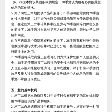
（
6）根据本协议其他条款的规定，
28手游
认为确有必要披露您
信息的其他情况。
5. 为了向您正常地提供产品和服务，
28手游
可能需要向
28手游
的技术服务商、
28手游
的关联公司或其他第三方传送部分您信
息，在这些第三方承诺其将承担至少与
28手游
同等的保密义务
的前提下，
28手游
将向这些第三方传送您信息，您对此予以理
解和同意。
6. 在不透露单个您隐私资料的前提下，
28手游
有权对整个您信
息数据库进行技术分析并对已进行分析、整理后的您数据库进
行商业上的利用。
7.
28手游
将采取商业上合理可行的方式保护您的个人信息的安
全。
28手游
使用通常可以获得的安全技术和程序来保护您的个
人信息不被未经授权地访问、使用或泄漏。对于非因
28手游
的
故意及重大过失而造成您帐号的丢失或您个人信息的泄密，
28
手游
不承担任何责任。
五、您的基本权利
1. 您可以根据本协议以及
28手游
不时公布和变更的其他规则使
用
28手游
提供的产品和服务。
2. 您可以自愿选择通过手机绑定
28手游
账号，从而在第一时间