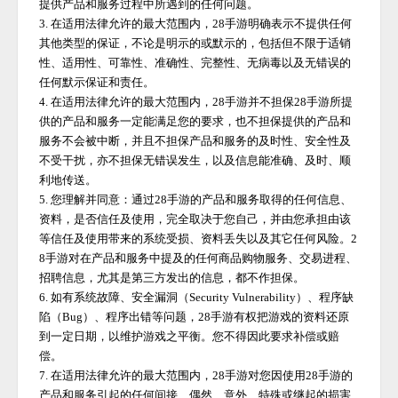
提供产品和服务过程中所遇到的任何问题。
3. 在适用法律允许的最大范围内，
28手游
明确表示不提供任何
其他类型的保证，不论是明示的或默示的，包括但不限于适销
性、适用性、可靠性、准确性、完整性、无病毒以及无错误的
任何默示保证和责任。
4. 在适用法律允许的最大范围内，
28手游
并不担保
28手游
所提
供的产品和服务一定能满足您的要求，也不担保提供的产品和
服务不会被中断，并且不担保产品和服务的及时性、安全性及
不受干扰，亦不担保无错误发生，以及信息能准确、及时、顺
利地传送。
5. 您理解并同意：通过
28手游
的产品和服务取得的任何信息、
资料，是否信任及使用，完全取决于您自己，并由您承担由该
等信任及使用带来的系统受损、资料丢失以及其它任何风险。
2
8手游
对在产品和服务中提及的任何商品购物服务、交易进程、
招聘信息，尤其是第三方发出的信息，都不作担保。
6. 如有系统故障、安全漏洞（Security Vulnerability）、程序缺
陷（Bug）、程序出错等问题，
28手游
有权把游戏的资料还原
到一定日期，以维护游戏之平衡。您不得因此要求补偿或赔
偿。
7. 在适用法律允许的最大范围内，
28手游
对您因使用
28手游
的
产品和服务引起的任何间接、偶然、意外、特殊或继起的损害