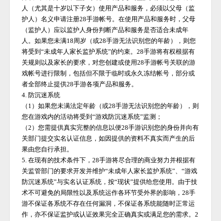
人（尤其是十岁以下子女）使用产品和服务，必须以父母（监
护人）名义申请注册
28手游
帐号。在使用产品和服务时，父母
（监护人）应以监护人身份判断产品和服务是否适合未成年
人。如果您未满
18周岁（或
28手游
无法识别您的年龄），则您
将受到
“未成年人家长监护系统”的约束。
28手游
将有权根据有
关规则以及家长的要求，对您创建或使用
28手游
帐号关联的游
戏帐号进行限制，包括但不限于临时或永久冻结帐号，部分或
者全部终止提供
28手游
各项产品和服务。
4. 防沉迷系统
（
1）如果您未满法定年龄（或
28手游
无法识别您的年龄），则
您在游戏内的活动将受到
“游戏防沉迷系统”监测；
（
2）您需提供真实完整的信息以便
28手游
识别您的身份并向有
关部门提交实名认证信息，如因提供的资料不真实而产生的后
果由您自行承担。
5. 在现有的技术条件下，
28手游
将尽合理的商业努力并根据有
关监管部门的要求开发并维护
“未成年人家长监护系统”、“游戏
防沉迷系统”与实名认证系统，按“现状”提供给您使用。由于技
术不可避免的局限性以及系统运作各环节受外界的影响，
28手
游
不保证各系统不存在任何漏洞，不保证各系统能随时正常运
作，亦不保证监护或认证效果完全正确真实或满足您的需求。
2