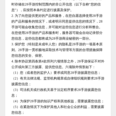
时存储在
28手游
控制范围内的非公开信息（以下合称
“您的信
息”），应按照本条约定进行披露及保护。
2. 为了向您提供更好的产品和服务，在您自愿选择使用
28手游
的产品和服务的情况下，或者明示同意提供信息的情况下，
28
手游
可能会收集您信息，并可能对这些信息进行分析和整合。
在您使用
28手游
的产品和服务时，服务器可能会自动记录部分
您信息，这些信息都将成为
28手游
商业秘密的一部分。
3. 保护您（特别是未成年人您）的隐私是
28手游
的一项基本原
则。
28手游
一贯积极地采取技术与管理等方面的合理措施保障
您信息的安全、保密。
4. 除本协议第四条第4款所列六项情形之外，
28手游
保证不对外
公开或向第三方披露、提供您信息。六项除外情形如下：
（
1）您（或者您的监护人）要求或同意
28手游
披露您信息；
（
2）有关法律法规、监管机构规章或自律组织规则要求
28手游
披露您信息；
（
3）司法机关或行政机关基于法定程序要求
28手游
披露您信
息；
（
4）为保护
28手游
的知识产权和其他权益，需要披露您信息；
（
5）在紧急情况下为保护其他人和社会公众的利益，需要披露
您信息；