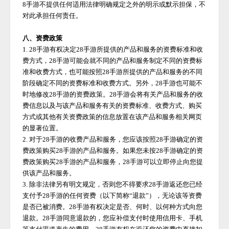
8手游
不提供任何适用法律明确规定之外的明示或默示担保，不
对此承担任何责任。
八、资费政策
1.
28手游
有权决定
28手游
所提供的产品和服务的资费标准和收
费方式，
28手游
可能会就不同的产品和服务制定不同的资费标
准和收费方式，也可能按照
28手游
所提供的产品和服务的不同
阶段确定不同的资费标准和收费方式。另外，
28手游
也可能不
时地修改
28手游
的资费政策。
28手游
会将有关产品和服务的收
费信息以及与该产品和服务有关的资费标准、收费方式、购买
方式或其他有关资费政策的信息放置在该产品和服务相关网页
的显著位置。
2. 对于
28手游
的收费产品和服务，您应该按照
28手游
确定的资
费政策购买
28手游
的产品和服务。如果您未按
28手游
确定的资
费政策购买
28手游
的产品和服务，
28手游
可以立即停止向您提
供该产品和服务。
3. 除非法律另有明文规定，否则您不得要求
28手游
返还您已经
支付予
28手游
的任何资费（以下简称
“退款”），无论该等资费
是否已被消费。
28手游
有权决定是否、何时、以何种方式向您
退款。
28手游
同意退款的，您应补偿支付时使用信用卡、手机