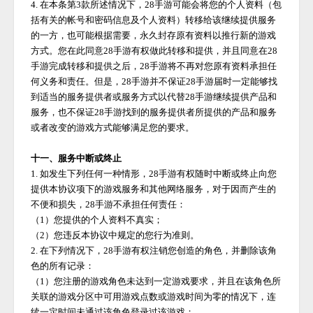
4. 在本条第3款所述情况下，
28手游
可能会将您的个人资料（包
括有关的帐号和密码信息及个人资料）转移给该继续提供服务
的一方，也可能根据需要，永久封存原有资料以推行新的游戏
方式。您在此同意
28手游
有权做此转移和提供，并且同意在
28
手游
完成转移和提供之后，
28手游
将不再对您原有资料承担任
何义务和责任。但是，
28手游
并不保证
28手游
届时一定能够找
到适当的服务提供者或服务方式以代替
28手游
继续提供产品和
服务，也不保证
28手游
找到的服务提供者所提供的产品和服务
或者改变的游戏方式能够满足您的要求。
十一、服务中断或终止
1. 如发生下列任何一种情形，
28手游
有权随时中断或终止向您
提供本协议项下的游戏服务和其他网络服务，对于因而产生的
不便和损失，
28手游
不承担任何责任：
（
1）您提供的个人资料不真实；
（
2）您违反本协议中规定的您行为准则。
2. 在下列情况下，
28手游
有权注销您创造的角色，并删除该角
色的所有记录：
（
1）您注册的游戏角色未达到一定游戏要求，并且在该角色所
关联的游戏分区中可用游戏点数或游戏时间为零的情况下，连
续一定时间未通过该角色登录过该游戏；