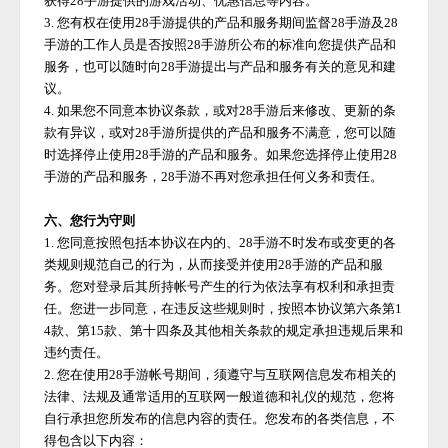
获得
28手游
提供的游戏活动、优惠信息等内容。
3. 您有权在使用
28手游
提供的产品和服务期间监督
28手游
及
28
手游
的工作人员是否按照
28手游
所公布的标准向您提供产品和
服务，也可以随时向
28手游
提出与产品和服务有关的意见和建
议。
4. 如果您不同意本协议条款，或对
28手游
后来修改、更新的条
款有异议，或对
28手游
所提供的产品和服务不满意，您可以随
时选择停止使用
28手游
的产品和服务。如果您选择停止使用
28
手游
的产品和服务，
28手游
不再对您承担任何义务和责任。
六、您行为守则
1. 您同意按照包括本协议在内的、
28手游
不时发布或变更的各
类规则规范自己的行为，从而接受并使用
28手游
的产品和服
务。您对登录后其所持帐号产生的行为依法享有权利和承担责
任。您进一步同意，在违反这些规则时，按照本协议第六条第
1
4款、第15款、第十四条及其他相关条款的规定承担违规后果和
违约责任。
2. 您在使用
28手游
帐号期间，须遵守与互联网信息发布相关的
法律、法规及通常适用的互联网一般道德和礼仪的规范，您将
自行承担您所发布的信息内容的责任。您发布的各类信息，不
得包含以下内容：